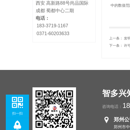
西安 高新路88号尚品国际
中的数值范
成都 蜀都中心二期
电话：
183-3719-1167
0371-60203633
上一条：
发
下一条：
许
智多兴
18
咨询电话：
扫一扫
郑州公
郑州市中