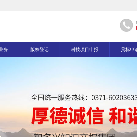
业务
版权登记
科技项目申报
贯标申