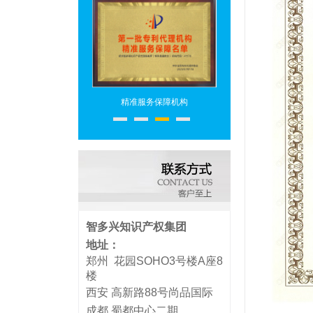
专利代理机构
精准服务保障机构
专利代理头部机构
智多兴知识产权集团
地址：
郑州 花园SOHO3号楼A座8
楼
西安 高新路88号尚品国际
成都 蜀都中心二期