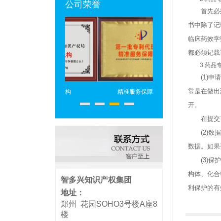
公司荣誉
首先必须
书中除了记
临床药效学
都必须记载
3.药品专
(1)申请
常是在做出
专利代理机构
精准服务保障机构
专利代理头部机构
开。
在提交了
(2)数据
数据。如果
(3)保护
构体、化合
智多兴知识产权集团
利保护的有
地址：
郑州 花园SOHO3号楼A座8
楼