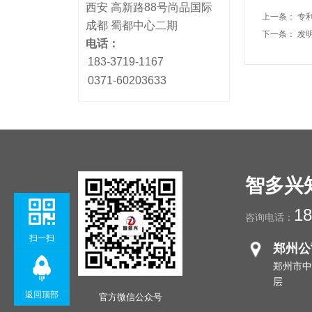
西安 高新路88号尚品国际
上一条：
专
成都 蜀都中心二期
下一条：
发
电话：
183-3719-1167
0371-60203633
智多兴
18
咨询电话：
扫一扫
郑州公
郑州市中
层
返回顶部
官方微信公众号