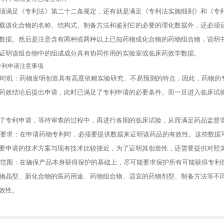
满足《专利法》第二十二条规定，还有就是满足《专利法实施细则》和《专利
载该化合物的名称、结构式、制备方法和鉴别它的必要的理化数据外，还必须
数据。然后是注意含有两种或两种以上已知药物或化合物的药物组合物，说明
证明该组合物中的组成成分具有协同作用的实验室或临床药效学数据。
利申请注意事项
时机：药物发明创造具有高度依赖实验研究、不易预测的特点，因此，药物的
药效结论后提出申请，此时已满足了专利申请的必要条件。而一旦进入临床试
专利申请，等待审查的过程中，再进行各期的临床试验，从而满足药品监督
要求：在申请药物专利时，必须要提供数据来证明该药品的有效性。这些数据
要申请的技术方案与现有技术比较接近，为了证明其创造性，还需要提供对照
范围：在确保产品本身获得保护的基础上，尽可能要求保护所有可能获得专利
物晶型、新化合物的医药用途、药物组合物、适宜的药物剂型、制备方法等不
效性。