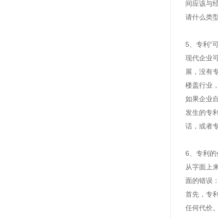
间应该与
请什么类
5
、
专利
“
现代企业
展，没有
楼盖行业
如果企业
发生的专
话，或者
6
、
专利的
从字面上
面的错误
首先，专
任何代价