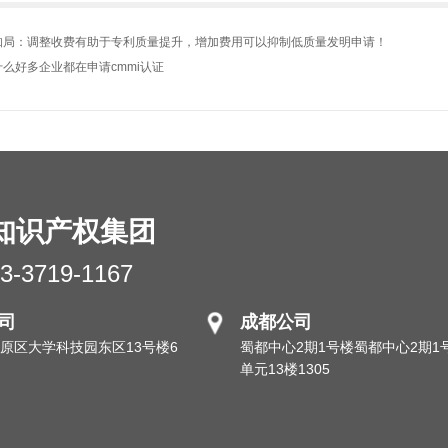
知局：调整收费有助于专利质量提升，增加费用可以抑制低质量发明申请！
什么好多企业都在申请cmmi认证
知识产权集团
3-3719-1167
司
成都公司
原区大学科技园东区13号楼6
蜀都中心2期1号楼蜀都中心2期1
单元13楼1305