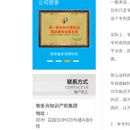
公司荣誉
一般来说
目的只是
这个专利
实际上，
专利虽然
乎没有，
专利代理机构
精准服务保障机构
专利代理头部机构
围。
那么这样
年就接触
功可能还
的话，因
智多兴知识产权集团
因此，认
地址：
郑州 花园SOHO3号楼A座8
2
、
有专利
楼