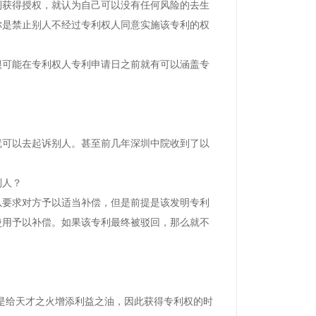
利获得授权，就认为自己可以没有任何风险的去生
你是禁止别人不经过专利权人同意实施该专利的权
很可能在专利权人专利申请日之前就有可以涵盖专
就可以去起诉别人。甚至前几年深圳中院收到了以
别人？
以要求对方予以适当补偿，但是前提是该发明专利
使用予以补偿。如果该专利最终被驳回，那么就不
度是给天才之火增添利益之油，因此获得专利权的时