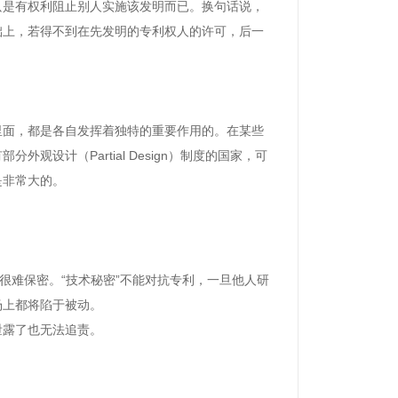
只是有权利阻止别人实施该发明而已。换句话说，
础上，若得不到在先发明的专利权人的许可，后一
里面，都是各自发挥着独特的重要作用的。在某些
有部分外观设计（
Partial Design
）制度的国家，可
是非常大的。
。
很难保密。“技术秘密”不能对抗专利，一旦他人研
场上都将陷于被动。
泄露了也无法追责。