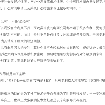
经济社会发展相适应，与企业发展需求相适应。企业可以根据自身发展需
型、什么时间申请以及采取什么措施来保证授权时间等。”
可以有
”
，不是
“
必须有
”
可以说没有专利真不行，宝鸡卖凉皮的电商公司都申请了很多专利，更何
专利绝对不可能。而且，专利不单是必须要，还应该是多多益善。中国专
，为其带来了巨大的经济回报。
自己有非常强大的专利，其他企业不会轻易对你提起诉讼，即使诉讼，最
利诉讼大约
97%
最终以和解告终，和解时如果双方都持有对等级别的专利
专利不对等，那就只能通过经济赔偿来弥补了。
作用就是为了垄断
来看，
“专利”似乎意味着“专有的利益”，只有专利权人才能够实行其发明
：
利最根本的目的是为了推广技术进步而并非为了阻碍科技发展，当一专利
。事实上，世界上大多数的技术文献都是以专利的形式存在的。