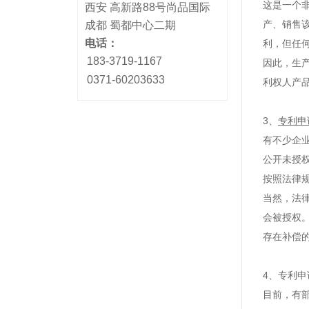
这是一个
西安 高新路88号尚品国际
产、销售
成都 蜀都中心二期
电话：
利，但任
183-3719-1167
因此，生
0371-60203633
利权人产
3
、
专利申
有不少企
公开未授
按照法律
当然，法
会被授权
存在补偿
4
、
专利申
目前，有