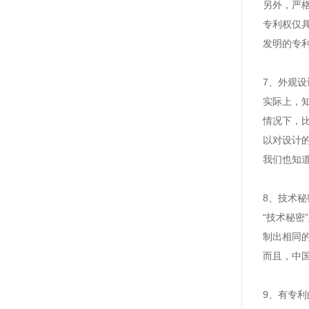
另外，严
专利权仅
发明的专
7
、
外观设
实际上，
情况下，
以对设计
我们也知
8
、
技术秘
“技术秘
制出相同
而且，中
9
、
有专利