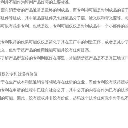
专利并不能作为评判产品好坏的主要标准。
，面向消费者的产品通常是最终的制成品，而专利却可能是对制成品的若
屏组件等组成，其中液晶屏组件又包括液晶分子层、滤光膜和背光源等。
都可以有很多专利。也就是说，专利可能仅仅是对制成品中一个小部件的
。
些专利取得的效果可能仅仅是简化了其在工厂中的制造工序，或者是减少
意义，但对于该产品的使用性能可能并没有任何提高。
要了解产品所宣传的专利到底好在哪里，才能清楚该产品是不是真正地
“好
授权的专利就没有价值
对于在生产成本和流通销售等领域存在优势的企业，即使专利没有获得授
的专利在申请的过程中已经向社会公开，其中公开的内容会作为已有的技
利的可能。因此，没有授权并非没有价值，起码这个技术任何竞争对手也