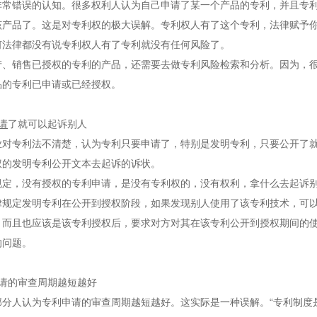
非常错误的认知。很多权利人认为自己申请了某一个产品的专利，并且专
该产品了。这是对专利权的极大误解。专利权人有了这个专利，法律赋予
何法律都没有说专利权人有了专利就没有任何风险了。
产、销售已授权的专利的产品，还需要去做专利风险检索和分析。因为，
品的专利已申请或已经授权。
请
了就可以起诉别人
业对专利法不清楚，认为专利只要申请了，特别是发明专利，只要公开了
权的发明专利公开文本去起诉的诉状。
规定，没有授权的专利申请，是没有专利权的，没有权利，拿什么去起诉
律规定发明专利在公开到授权阶段，如果发现别人使用了该专利技术，可
。而且也应该是该专利授权后，要求对方对其在该专利公开到授权期间的
的问题。
请的审查周期越短越好
部分人认为专利申请的审查周期越短越好。这实际是一种误解。
“专利制