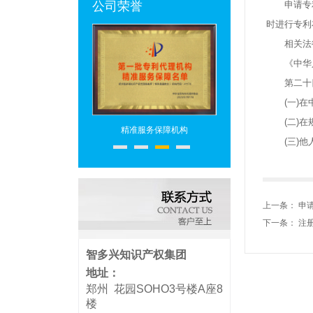
公司荣誉
申请专利
时进行专利
相关法律
《中华人
第二十四
(一)在中
(二)在规
专利代理机构
精准服务保障机构
专利代理头部机构
(三)他人
上一条：
申
下一条：
注
智多兴知识产权集团
地址：
郑州 花园SOHO3号楼A座8
楼