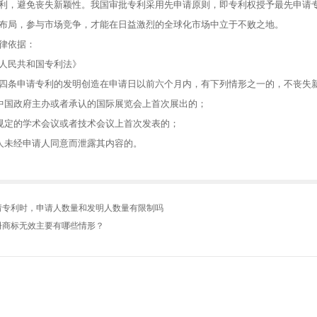
，避免丧失新颖性。我国审批专利采用先申请原则，即专利权授予最先申请专
布局，参与市场竞争，才能在日益激烈的全球化市场中立于不败之地。
依据：
民共和国专利法》
条申请专利的发明创造在申请日以前六个月内，有下列情形之一的，不丧失
国政府主办或者承认的国际展览会上首次展出的；
定的学术会议或者技术会议上首次发表的；
未经申请人同意而泄露其内容的。
请专利时，申请人数量和发明人数量有限制吗
册商标无效主要有哪些情形？