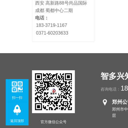
西安 高新路88号尚品国际
成都 蜀都中心二期
电话：
183-3719-1167
0371-60203633
智多兴
18
咨询电话：
扫一扫
郑州公
郑州市中
层
返回顶部
官方微信公众号